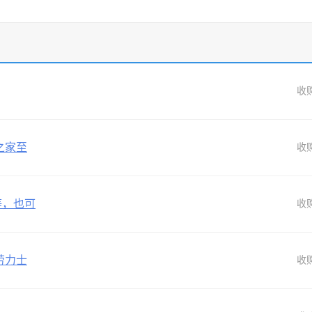
收
之家至
收
等，也可
收
劳力士
收