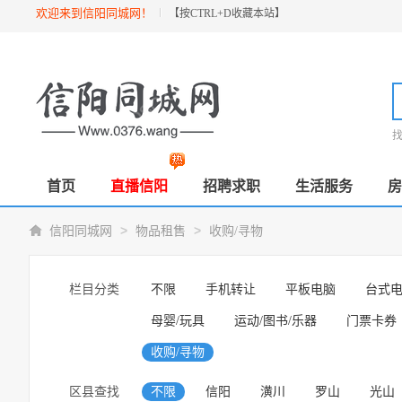
欢迎来到信阳同城网！
【按
CTRL+D
收藏本站】
首页
直播信阳
招聘求职
生活服务
房
>
>
信阳同城网
物品租售
收购/寻物
栏目分类
不限
手机转让
平板电脑
台式
母婴/玩具
运动/图书/乐器
门票卡券
收购/寻物
区县查找
不限
信阳
潢川
罗山
光山