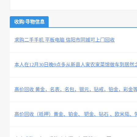
收购/寻物信息
求购二手手机 平板电脑 信阳市同城可上门回收
本人在12月30日晚9点多从新县人家农家菜馆做车到居然
高价回收 黄金，名表，名包，银元，钻戒，铂金，彩金
高价‬回收（抵押）黄金、铂金、 钯金、钻石 、欧米茄、