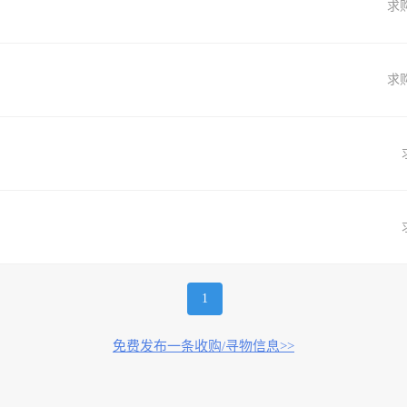
求
求
1
免费发布一条收购/寻物信息>>