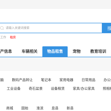
找工作
租房
产信息
车辆相关
物品租售
宠物
教育培训
电脑
数码产品转让
笔记本
家用电器
日常用品
办公
工业设备
奇石盆景
设备租赁
家具/办公家具
照相
商城
固始
淮滨
息县
新县