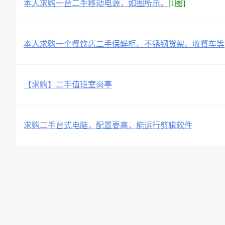
本人求购一台二手移动电源，如图所示。
[1图]
本人求购一个餐饮店二手保鲜柜、不锈钢货架、收餐车等
【求购】二手值班室岗亭
求购二手台式电脑，配置要高，能运行剪辑软件