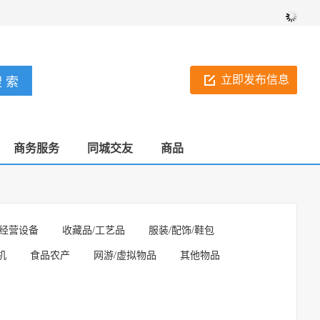
立即发布信息
商务服务
同城交友
商品
经营设备
收藏品/工艺品
服装/配饰/鞋包
机
食品农产
网游/虚拟物品
其他物品