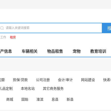
找工作
租房
产信息
车辆相关
物品租售
宠物
教育培训
加盟
担保/贷款
公司注册
会计/审计
网站建设
快递
礼品定制
本地名站
其它商务服务
商城
固始
淮滨
息县
新县