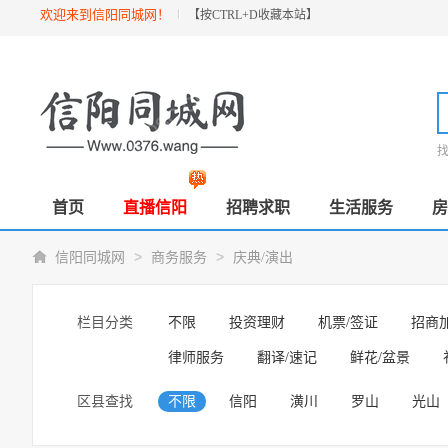
欢迎来到信阳同城网！
【按
CTRL+D
收藏本站】
首页
直播信阳
招聘求职
生活服务
房
>
>
信阳同城网
商务服务
庆典/演出
栏目分类
不限
投资理财
机票/签证
招商
律师服务
翻译/速记
鲜花/盆景
区县查找
不限
信阳
潢川
罗山
光山